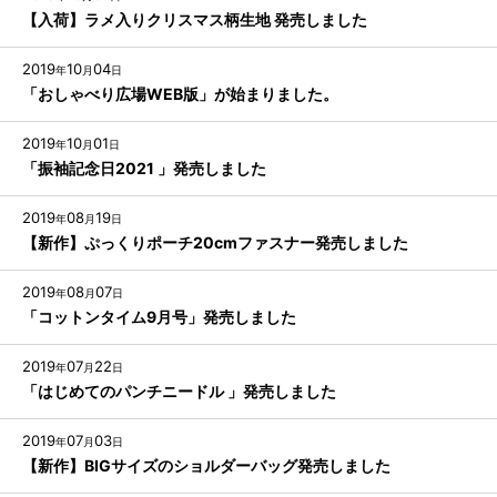
【入荷】ラメ入りクリスマス柄生地 発売しました
2019
10
04
年
月
日
「おしゃべり広場WEB版」が始まりました。
2019
10
01
年
月
日
「振袖記念日2021 」発売しました
2019
08
19
年
月
日
【新作】ぷっくりポーチ20cmファスナー発売しました
2019
08
07
年
月
日
「コットンタイム9月号」発売しました
2019
07
22
年
月
日
「はじめてのパンチニードル 」発売しました
2019
07
03
年
月
日
【新作】BIGサイズのショルダーバッグ発売しました