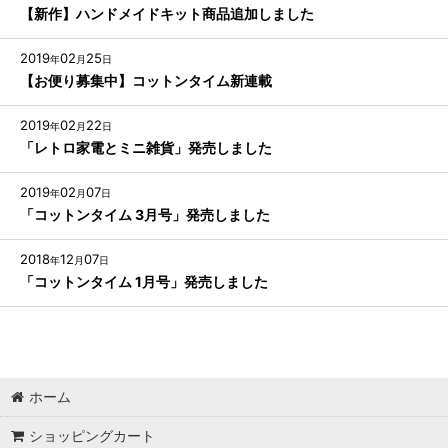
【新作】ハンドメイドキット商品追加しました
2019
02
25
年
月
日
【お便り募集中】コットンタイム新連載
2019
02
22
年
月
日
「レトロ家電とミニ雑貨」発売しました
2019
02
07
年
月
日
「コットンタイム 3月号」発売しました
2018
12
07
年
月
日
「コットンタイム 1月号」発売しました
ホーム
ショッピングカート