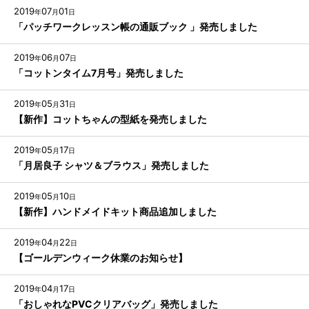
2019
07
01
年
月
日
「パッチワークレッスン帳の通販ブック 」発売しました
2019
06
07
年
月
日
「コットンタイム7月号」発売しました
2019
05
31
年
月
日
【新作】コットちゃんの型紙を発売しました
2019
05
17
年
月
日
「月居良子 シャツ＆ブラウス」発売しました
2019
05
10
年
月
日
【新作】ハンドメイドキット商品追加しました
2019
04
22
年
月
日
【ゴールデンウィーク休業のお知らせ】
2019
04
17
年
月
日
「おしゃれなPVCクリアバッグ」発売しました