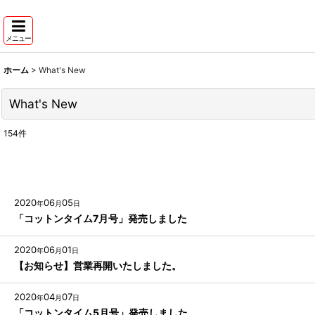
メニュー
ホーム
>
What's New
What's New
154
件
2020
06
05
年
月
日
「コットンタイム7月号」発売しました
2020
06
01
年
月
日
【お知らせ】営業再開いたしました。
2020
04
07
年
月
日
「コットンタイム5月号」発売しました