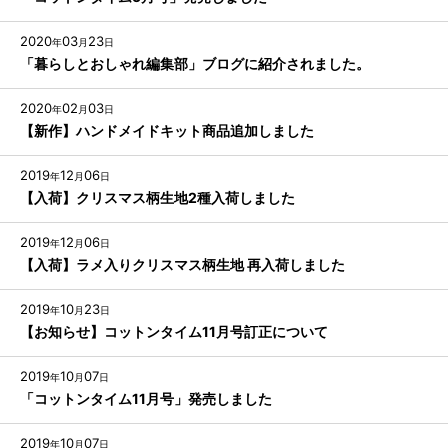
2020
03
23
年
月
日
「暮らしとおしゃれ編集部」ブログに紹介されました。
2020
02
03
年
月
日
【新作】ハンドメイドキット商品追加しました
2019
12
06
年
月
日
【入荷】クリスマス柄生地2種入荷しました
2019
12
06
年
月
日
【入荷】ラメ入りクリスマス柄生地 再入荷しました
2019
10
23
年
月
日
【お知らせ】コットンタイム11月号訂正について
2019
10
07
年
月
日
「コットンタイム11月号」発売しました
2019
10
07
年
月
日