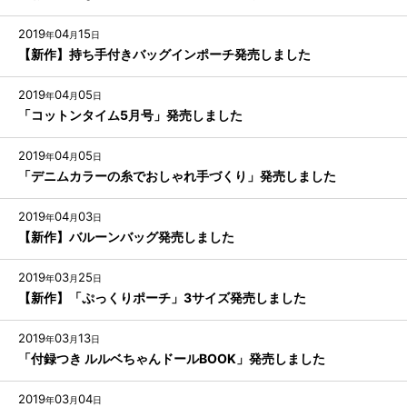
2019
04
15
年
月
日
【新作】持ち手付きバッグインポーチ発売しました
2019
04
05
年
月
日
「コットンタイム5月号」発売しました
2019
04
05
年
月
日
「デニムカラーの糸でおしゃれ手づくり」発売しました
2019
04
03
年
月
日
【新作】バルーンバッグ発売しました
2019
03
25
年
月
日
【新作】「ぷっくりポーチ」3サイズ発売しました
2019
03
13
年
月
日
「付録つき ルルベちゃんドールBOOK」発売しました
2019
03
04
年
月
日