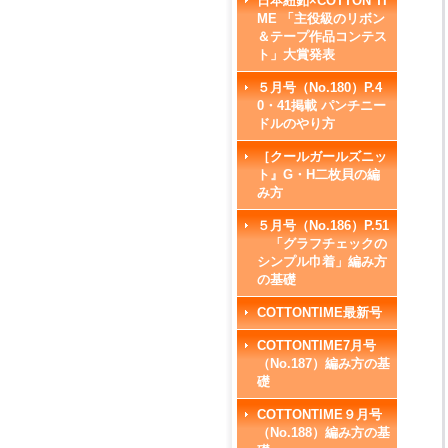
日本紐釦×COTTON TI
ME 「主役級のリボン
＆テープ作品コンテス
ト」大賞発表
５月号（No.180）P.4
0・41掲載 パンチニー
ドルのやり方
［クールガールズニッ
ト』G・H二枚貝の編
み方
５月号（No.186）P.51
「グラフチェックの
シンプル巾着」編み方
の基礎
COTTONTIME最新号
COTTONTIME7月号
（No.187）編み方の基
礎
COTTONTIME９月号
（No.188）編み方の基