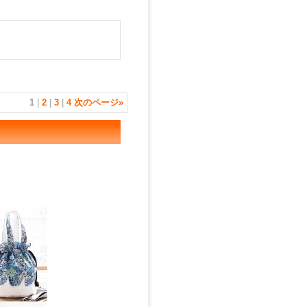
1
|
2
|
3
|
4
次のページ
»