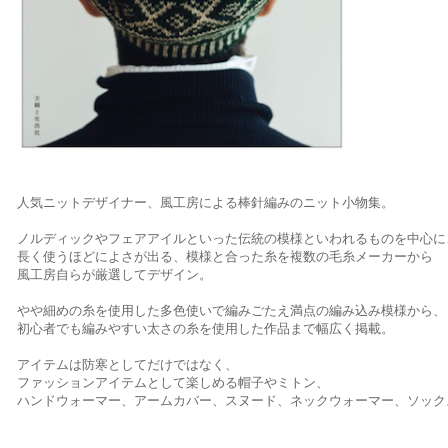
人気ニットデザイナー、風工房による棒針編みのニット小物集。
ノルディックやフェアアイルといった伝統の模様といわれるものを中心に
長く使うほどによさが出る、模様と合った糸を複数の毛糸メーカーから
風工房自らが厳選してデザイン。
やや細めの糸を使用した多色使いで編みごたえ満点の編み込み模様から、
初心者でも編みやすい太さの糸を使用した作品まで幅広く掲載。
アイテムは防寒としてだけではなく、
ファッションアイテムとして楽しめる帽子やミトン、
ハンドウォーマー、アームカバー、スヌード、ネックウォーマー、ソック