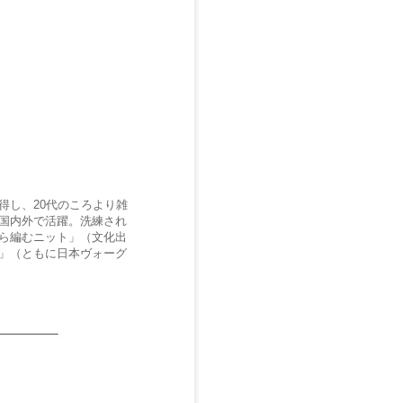
得し、20代のころより雑
国内外で活躍。洗練され
ら編むニット」（文化出
」（ともに日本ヴォーグ