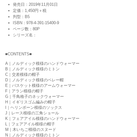
発売日：2019年11月01日
定価：1,450円＋税
判型：B5
ISBN：978-4-391-15400-9
ページ数：80P
シリーズ名：
■CONTENTS■
A｜ノルディック模様のハンドウォーマー
B｜ノルディック模様のミトン
C｜交差模様の帽子
D｜ノルディック模様のベレー帽
E｜バスケット模様のアームウォーマー
F｜アラン模様の帽子
G｜千鳥格子のネックウォーマー
H｜イギリスゴム編みの帽子
I｜ヘリンボーン模様のソックス
J｜レース模様の三角ショール
K｜フェアアイル模様のハンドウォーマー
L｜フェアアイル模様の帽子
M｜木いちご模様のスヌード
N｜ノルディック模様のミトン