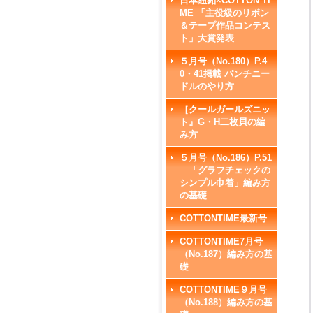
日本紐釦×COTTON TI
ME 「主役級のリボン
＆テープ作品コンテス
ト」大賞発表
５月号（No.180）P.4
0・41掲載 パンチニー
ドルのやり方
［クールガールズニッ
ト』G・H二枚貝の編
み方
５月号（No.186）P.51
「グラフチェックの
シンプル巾着」編み方
の基礎
COTTONTIME最新号
COTTONTIME7月号
（No.187）編み方の基
礎
COTTONTIME９月号
（No.188）編み方の基