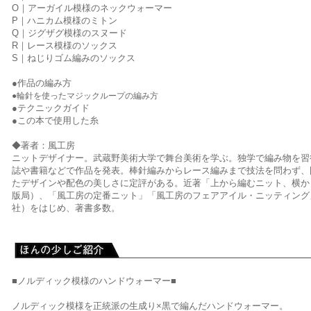
O｜アーガイル模様のネックウォーマー
P｜ハニカム模様のミトン
Q｜ジグザグ模様のスヌード
R｜レース模様のソックス
S｜ねじりゴム編みのソックス
●作品の編み方
●輪針を使ったマジックループの編み方
●テクニックガイド
●この本で使用した糸
◆著者：風工房
ニットデザイナー。武蔵野美術大学で舞台美術を学ぶ。独学で編み物を習
誌や書籍などで作品を発表。棒針編みからレース編みまで技法を問わず、
たデザインや配色の美しさに定評がある。近著「上から編むニット、横か
版局）、「風工房の定番ニット」「風工房のフェアアイル・ニッティング
社）をはじめ、著書多数。
■ノルディック模様のハンドウォーマー■
ノルディック模様を正統派の生成り×黒で編んだハンドウォーマー。