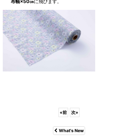
布幅×50㎝
に飛びます。
«
前
次
»
What's New