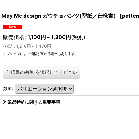
May Me design ガウチョパンツ(型紙／仕様書）
[
patte
販売価格
:
1,100
円
～1,300
円
(税別)
(
税込
:
1,210
円
～1,430
円
)
オプションにより価格が変わる場合もあります。
仕様書の有無
を選択してください
数量
:
返品特約に関する重要事項