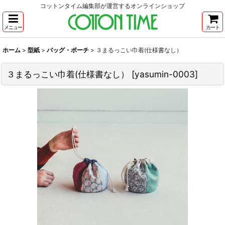
コットンタイム編集部が運営するオンラインショップ
メニュー
カート
ホーム
>
型紙
>
バッグ・ポーチ
>
３まるっこい巾着(仕様書なし）
３まるっこい巾着(仕様書なし）
[
yasumin-0003
]