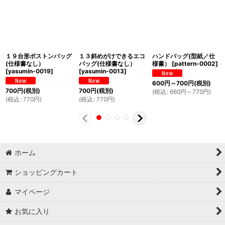
１９台形ボストンバッグ
１３斜めがけできるエコ
ハンドバッグ(型紙／仕
(仕様書なし）
バッグ(仕様書なし）
様書）
[
pattern-0002
]
[
yasumin-0019
]
[
yasumin-0013
]
600
円
～700
円
(税別)
700
円
(税別)
700
円
(税別)
(
税込
:
660
円
～770
円
)
(
税込
:
770
円
)
(
税込
:
770
円
)
ホーム
ショッピングカート
マイページ
お気に入り