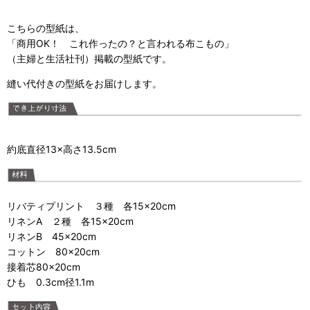
こちらの型紙は、
「
商用OK！ これ作ったの？と言われる布こもの
」
（主婦と生活社刊）掲載の型紙です。
縫い代付き
の型紙をお届けします
。
約底直径
13×
高さ
13.5
cm
リバティプリント ３種 各15×20cm
リネンA ２種 各15×20cm
リネンB 45×20cm
コットン 80×20cm
接着芯80×20cm
ひも 0.3cm径1.1m