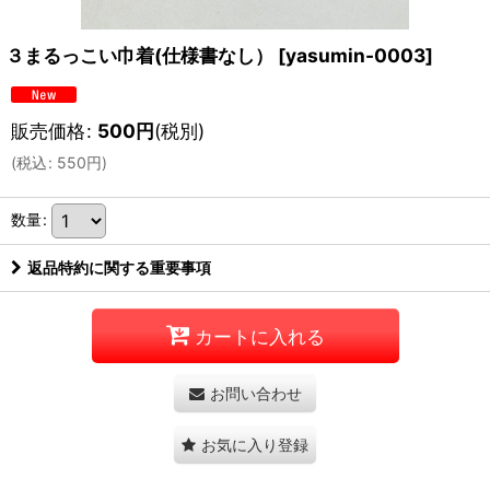
３まるっこい巾着(仕様書なし）
[
yasumin-0003
]
販売価格
:
500
円
(税別)
(
税込
:
550
円
)
数量
:
返品特約に関する重要事項
カートに入れる
お問い合わせ
お気に入り登録