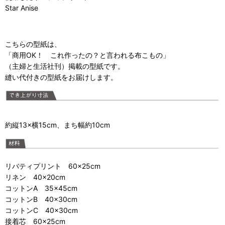
Star Anise
こちらの型紙は、
「
商用OK！ これ作ったの？と言われる布こもの
」
（主婦と生活社刊）掲載の型紙です。
縫い代付きの型紙をお届けします。
約縦
13×
横
15
cm、まち幅約
10
cm
リバティプリント 60×25cm
リネン 40×20cm
コットンA 35×45cm
コットンB 40×30cm
コットンC 40×30cm
接着芯 60×25cm