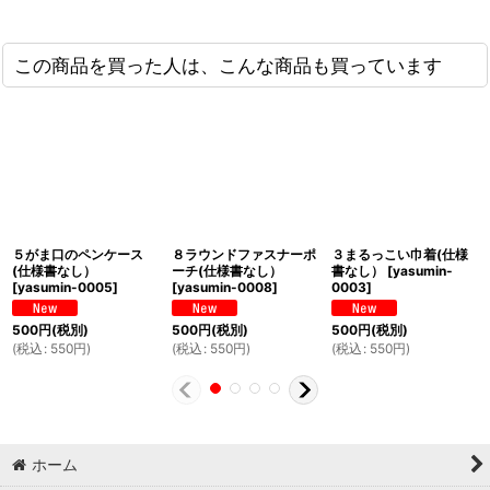
この商品を買った人は、こんな商品も買っています
５がま口のペンケース
８ラウンドファスナーポ
３まるっこい巾着(仕様
(仕様書なし）
ーチ(仕様書なし）
書なし）
[
yasumin-
[
yasumin-0005
]
[
yasumin-0008
]
0003
]
500
円
(税別)
500
円
(税別)
500
円
(税別)
(
税込
:
550
円
)
(
税込
:
550
円
)
(
税込
:
550
円
)
ホーム