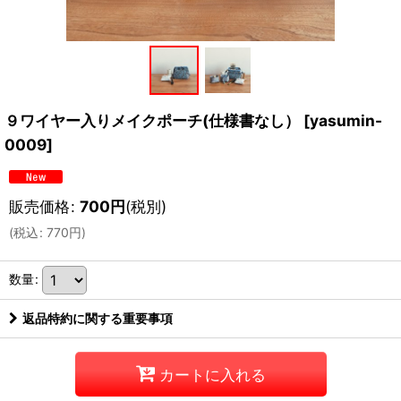
９ワイヤー入りメイクポーチ(仕様書なし）
[
yasumin-
0009
]
販売価格
:
700
円
(税別)
(
税込
:
770
円
)
数量
:
返品特約に関する重要事項
カートに入れる