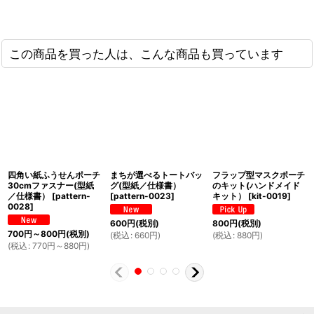
この商品を買った人は、こんな商品も買っています
四角い紙ふうせんポーチ
まちが選べるトートバッ
フラップ型マスクポーチ
30cmファスナー(型紙
グ(型紙／仕様書）
のキット(ハンドメイド
／仕様書）
[
pattern-
[
pattern-0023
]
キット）
[
kit-0019
]
0028
]
600
円
(税別)
800
円
(税別)
700
円
～800
円
(税別)
(
税込
:
660
円
)
(
税込
:
880
円
)
(
税込
:
770
円
～880
円
)