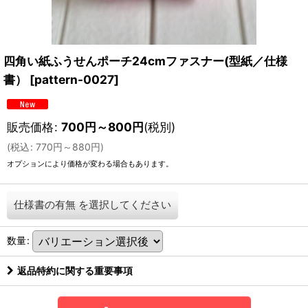
四角い紙ふうせんポーチ24cmファスナー(型紙／仕様
書）
[
pattern-0027
]
販売価格
:
700
円
～800
円
(税別)
(
税込
:
770
円
～880
円
)
オプションにより価格が変わる場合もあります。
仕様書の有無
を選択してください
数量
:
返品特約に関する重要事項