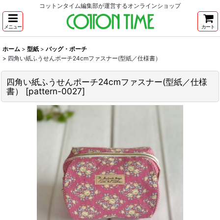
コットンタイム編集部が運営するオンラインショップ
メニュー
カート
ホーム
>
型紙
>
バッグ・ポーチ
>
四角い紙ふうせんポーチ24cmファスナー(型紙／仕様書）
四角い紙ふうせんポーチ24cmファスナー(型紙／仕様
書）
[
pattern-0027
]