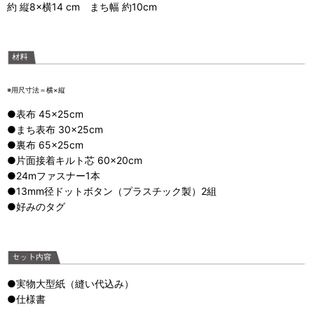
約 縦8×横14 cm まち幅 約10cm
※用尺寸法＝横×縦
●表布 45×25cm
●まち表布 30×25cm
●裏布 65×25cm
●片面接着キルト芯 60×20cm
●24mファスナー1本
●13mm径ドットボタン（プラスチック製）2組
●好みのタグ
●実物大型紙（縫い代込み）
●仕様書