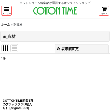
コットンタイム編集部が運営するオンラインショップ
メニュー
カート
ホーム
>
副資材
副資材
表示順変更
閉じる
1
件
表示数
:
並び順
:
絞り込む
COTTONTIME特製3種
のブラックタグ(1枚入
り）
[
original-001
]