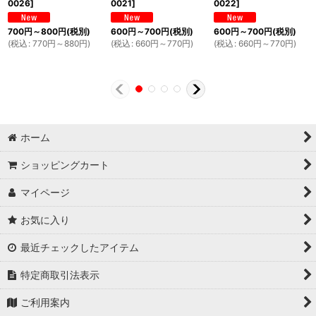
0026
]
0021
]
0022
]
700
円
～800
円
(税別)
600
円
～700
円
(税別)
600
円
～700
円
(税別)
(
税込
:
770
円
～880
円
)
(
税込
:
660
円
～770
円
)
(
税込
:
660
円
～770
円
)
ホーム
ショッピングカート
マイページ
お気に入り
最近チェックしたアイテム
特定商取引法表示
ご利用案内