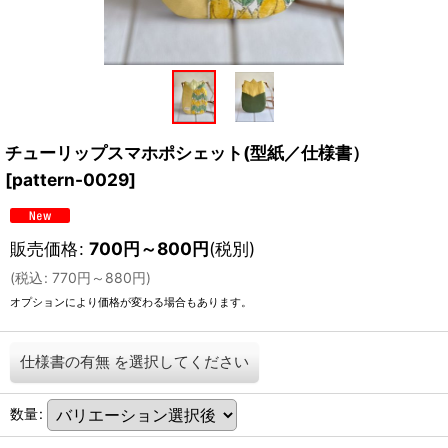
チューリップスマホポシェット(型紙／仕様書）
[
pattern-0029
]
販売価格
:
700
円
～800
円
(税別)
(
税込
:
770
円
～880
円
)
オプションにより価格が変わる場合もあります。
仕様書の有無
を選択してください
数量
: