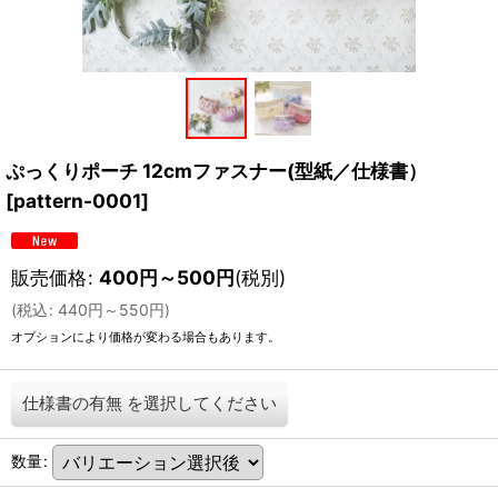
ぷっくりポーチ 12cmファスナー(型紙／仕様書）
[
pattern-0001
]
販売価格
:
400
円
～500
円
(税別)
(
税込
:
440
円
～550
円
)
オプションにより価格が変わる場合もあります。
仕様書の有無
を選択してください
数量
: