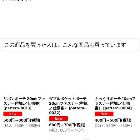
この商品を買った人は、こんな商品も買っています
リボンポーチ 20cmファ
ダブルポケットポーチ
ぷっくりポーチ 10cmフ
スナー(型紙／仕様書）
20cmファスナー(型紙
ァスナー(型紙／仕様
[
pattern-0013
]
／仕様書）
[
pattern-
書）
[
pattern-0004
]
0022
]
500
円
～600
円
(税別)
400
円
～500
円
(税別)
600
円
～700
円
(税別)
(
税込
:
550
円
～660
円
)
(
税込
:
440
円
～550
円
)
(
税込
:
660
円
～770
円
)