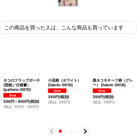
この商品を買った人は、こんな商品も買っています
ネコのフラップポーチ
小花柄（ホワイト）
黒ネコモチーフ柄（グレ
(型紙／仕様書）
[
fabric-0010
]
ー）
[
fabric-0018
]
[
pattern-0015
]
350
円
(税別)
350
円
(税別)
500
円
～600
円
(税別)
(
税込
:
385
円
)
(
税込
:
385
円
)
(
税込
:
550
円
～660
円
)