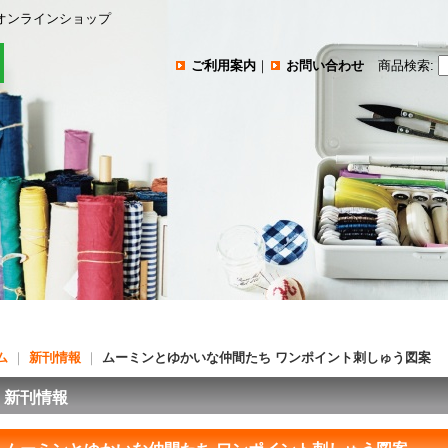
オンラインショップ
ご利用案内
｜
お問い合わせ
商品検索
:
ム
｜
新刊情報
｜
ムーミンとゆかいな仲間たち ワンポイント刺しゅう図案
新刊情報