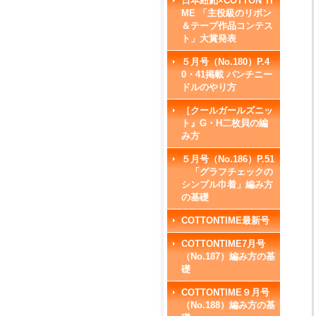
日本紐釦×COTTON TI
ME 「主役級のリボン
＆テープ作品コンテス
ト」大賞発表
５月号（No.180）P.4
0・41掲載 パンチニー
ドルのやり方
［クールガールズニッ
ト』G・H二枚貝の編
み方
５月号（No.186）P.51
「グラフチェックの
シンプル巾着」編み方
の基礎
COTTONTIME最新号
COTTONTIME7月号
（No.187）編み方の基
礎
COTTONTIME９月号
（No.188）編み方の基