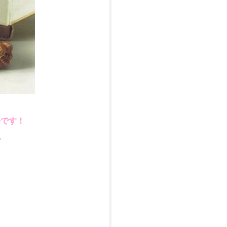
場です！
、