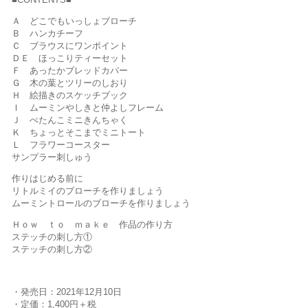
Ａ どこでもいっしょブローチ
Ｂ ハンカチーフ
Ｃ ブラウスにワンポイント
ＤＥ ほっこりティーセット
Ｆ あったかブレッドカバー
Ｇ 木の葉とツリーのしおり
Ｈ 絵描きのスケッチブック
Ｉ ムーミンやしきと仲よしフレーム
Ｊ ぺたんこミニきんちゃく
Ｋ ちょっとそこまでミニトート
Ｌ フラワーコースター
サンプラー刺しゅう
作りはじめる前に
リトルミイのブローチを作りましょう
ムーミントロールのブローチを作りましょう
Ｈｏｗ ｔｏ ｍａｋｅ 作品の作り方
ステッチの刺し方①
ステッチの刺し方②
・発売日：2021年12月10日
・定価：1,400円＋税