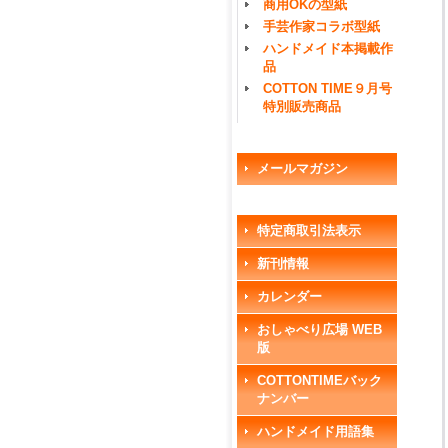
商用OKの型紙
手芸作家コラボ型紙
ハンドメイド本掲載作
品
COTTON TIME９月号
特別販売商品
メールマガジン
特定商取引法表示
新刊情報
カレンダー
おしゃべり広場 WEB
版
COTTONTIMEバック
ナンバー
ハンドメイド用語集