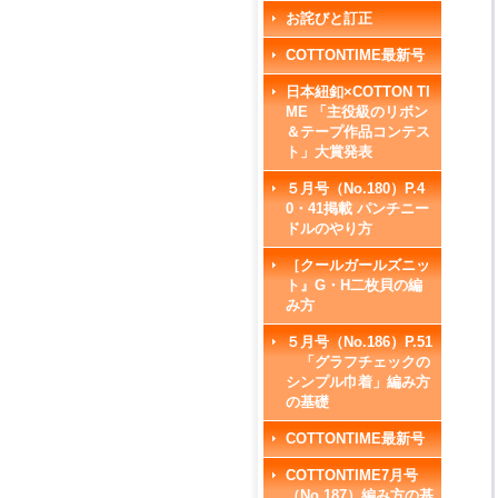
お詫びと訂正
COTTONTIME最新号
日本紐釦×COTTON TI
ME 「主役級のリボン
＆テープ作品コンテス
ト」大賞発表
５月号（No.180）P.4
0・41掲載 パンチニー
ドルのやり方
［クールガールズニッ
ト』G・H二枚貝の編
み方
５月号（No.186）P.51
「グラフチェックの
シンプル巾着」編み方
の基礎
COTTONTIME最新号
COTTONTIME7月号
（No.187）編み方の基